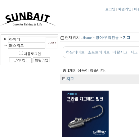
로그인
|
회원가입
|
이
현재위치 :
Home
>
광어/우럭전용
>
지그
하드베이트
소프트베이트
메탈지그
지그
자동로그인
총
1
개의 상품이 있습니다.
지그