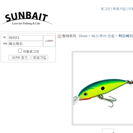
로그인
|
회원가입
|
이
현재위치 :
Home
>
배스/루어 전용
>
하드베이
자동로그인