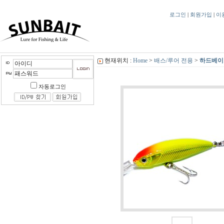
로그인
|
회원가입
|
이
현재위치 :
Home
>
배스/루어 전용
>
하드베이
자동로그인